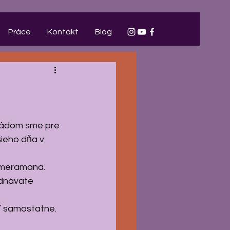
Práce
Kontakt
Blog
pádom sme pre 
ieho dňa v 
ameramana. 
ednávate 
ť samostatne. 