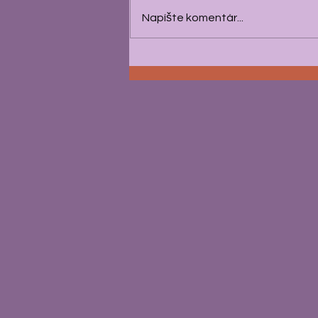
Napíšte komentár...
Kamerofotograf? Niekedy
multitasking nie je najlepší
nápad…